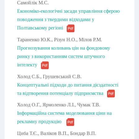
Самойлік М.С.
Економіко-екологічні засади управління сферою
поводження з твердими відходами у
Полтавському регіоні
Тараненко Ю.К., Різун Н.О., Мілов Р.М.
Прогнозування коливань цін на фондовому
ринку з використанням систем штучного
інтелекту
Холод С.Б., Грушевський С.В.
Концептуальні підходи до питання дієздатності
та відтворення потенціалу підприємства
Холод О.Г., Ярмоленко Л.І., Чумак Т.В.
Інформаційна система моделювання ціни на
рекламну продукцію
Циба Т.Є., Валіков В.П., Бондар В.П.