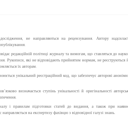
дослідження, не направляються на рецензування. Автору надсилаєт
 опублікування.
повідає редакційній політиці журналу та вимогам, що ставляться до наук
ння. Рукописи, які не відповідають прийнятим нормам, не реєструються 
омляється їх авторам.
воюється унікальний реєстраційний код, що забезпечує авторові анонімн
в’язково визначається ступінь унікальності й оригінальності авторсь
зпечення.
налу і правилам підготовки статей до видання, а також при наявно
с направляється на експертизу фахівцю з відповідної галузі знань.