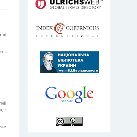
и ні
жень
атей
и, а
рьох