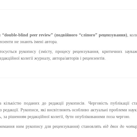
м
“double-blind peer review” (подвійного “сліпого” рецензування)
, кол
ензенти не знають імені автора.
тосується рукопису (змісту, процесу рецензування, критичних заува
едакційної колегії журналу, автора/авторів і рецензентів.
 кількістю поданих до редакції рукописів. Черговість публікації ст
о редакції. Рукописи, які висвітлюють особливо актуальні проблеми наук
 за рішенням редакційної колегії, бути опублікованими поза чергою.
тримання ним рукопису для рецензування) становлять
від двох до чоти