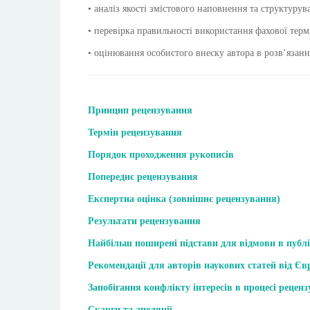
• аналіз якості змістового наповнення та структурув
• перевірка правильності використання фахової терм
• оцінювання особистого внеску автора в розв’язанн
Принцип рецензування
Термін рецензування
Порядок проходження рукописів
Попереднє рецензування
Експертна оцінка (зовнішнє рецензування)
Результати рецензування
Найбільш поширені підстави для відмови в публік
Рекомендації для авторів наукових статей від Єв
Запобігання конфлікту інтересів в процесі рецен
Скарги та апеляції