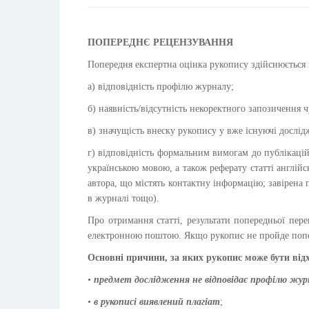
ПОПЕРЕДНЄ РЕЦЕНЗУВАННЯ
Попередня експертна оцінка рукопису здійснюється 
а) відповідність профілю журналу;
б) наявність/відсутність некоректного запозичення 
в) значущість внеску рукопису у вже існуючі дослід
г) відповідність формальним вимогам до публікацій
українською мовою, а також реферату статті англійс
автора, що містять контактну інформацію; завірена 
в журналі тощо).
Про отримання статті, результати попередньої пере
електронною поштою. Якщо рукопис не пройде попе
Основні причини, за яких рукопис може бути від
•
предмет дослідження не відповідає профілю жур
•
в рукописі виявлений плагіат
;