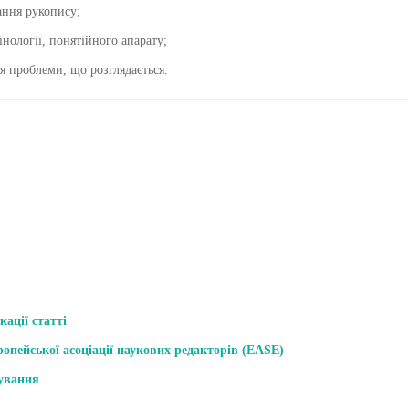
ання рукопису;
інології, понятійного апарату;
я проблеми, що розглядається.
ації статті
ропейської асоціації наукових редакторів (EASE)
зування