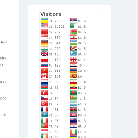
ься
ових
й не
ість
кого
сті