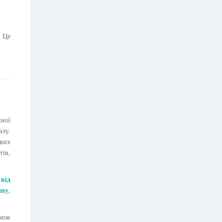
. Це
жної
алу.
вих
тів,
 від
emy
,
акож