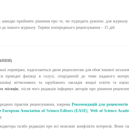
ь швидко прийняти рішення про те, чи підходить рукопис для журналу
 до іншого журналу. Термін попереднього рецензування – 15 діб.
АННЯ)
едньої перевірки, надсилаються двом рецензентам для обов’язкової незале
я провідні фахівці в галузі, спорідненій до теми наданого матері
ахівці вітчизняних та зарубіжних закладів вищої освіти та науко
ох місяців
, після чого редакція інформує авторів про рішення рецензен
родних практик рецензування, зокрема
Рекомендацій для рецензентів
 European Association of Science Editors
(
EASE
)
,
Web of Science Acad
у.
дактора та/або редакцію про всі можливі конфлікти інтересів. Вони т