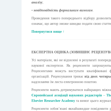
аналізу
;
•
невідповідність формальним вимогам
.
Проведення такого попереднього відбору дозволит
означає, що автор зможе швидко подати свою статтю
Повернутися вище ↑
ЕКСПЕРТНА ОЦІНКА (ЗОВНІШНЄ РЕЦЕНЗУВ
Усі матеріали, які не відхилені в результаті попер
наукової експертизи. Як рецензенти запрошуютьс
Рецензентами можуть виступати кваліфіковані ф
організацій. Рецензування триває
від двох чотирь
надсилаючи їм листа електронною поштою.
Рецензенти мають дотримуватися найкращих міжна
Європейської асоціації наукових редакторів
–
The
Elsevier Researcher Academy
та вимог цього журнал
Рецензенти зобов’язані якнайшвидше повідомити ре