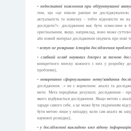
•
недостатні пояснення при обґрунтуванні акту
тим, що «це ніколи раніше не досліджувалося».
актуальність та новизну – тобто відповісти не н
дослідити?»: дослідження має бути осмислене в 
оригінальним, якщо, наприклад, воно може суттєв
або новий матеріал дослідження свідчить про нові т
•
вступ не розкриває історію дослідження пробле
•
слабкий огляд наукових джерел за темою до
конкретного внеску кожного з них у розробку досл
проблеми);
•
некоректно сформульовано мету/завдання досл
дослідження…» не є коректним: аналіз та дослідж
мети. Мета передбачає результат, дослідження – пр
якого відбувається дослідження. Якщо метою є аналі
заради самого себе, а це може бути свідченням від
бути метою лише у випадку, коли сам аналіз як за
наукової розвідки);
•
у дослідженні викладено вже відому інформацію