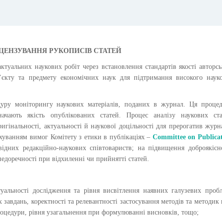
ЦЕНЗУВАННЯ РУКОПИСІВ СТАТЕЙ
ктуальних наукових робіт через встановлення стандартів якості авторс
б’єкту та предмету економічних наук для підтримання високого наук
дуру моніторингу наукових матеріалів, поданих в журнал. Ця проце
ачають якість опублікованих статей. Процес аналізу наукових ста
ригінальності, актуальності й наукової доцільності для прерогатив журн
хуванням вимог Комітету з етики в публікаціях –
Committee on Publica
ідних редакційно-наукових співтовариств; на підвищення доброякісн
едоречності при відхиленні чи прийнятті статей.
ктуальності дослідження та рівня висвітлення наявних галузевих проб
 завдань, коректності та релевантності застосування методів та методик
роцедури, рівня узагальнення при формулюванні висновків, тощо;