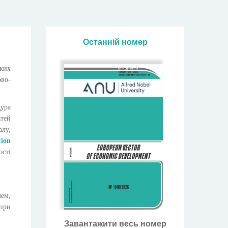
Останній номер
ьких
ово-
дура
тей
алу,
tion
ості
лем,
 при
Завантажити весь номер