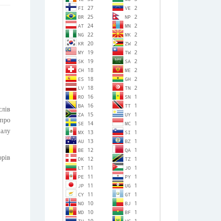
слів
 про
іалу
орів