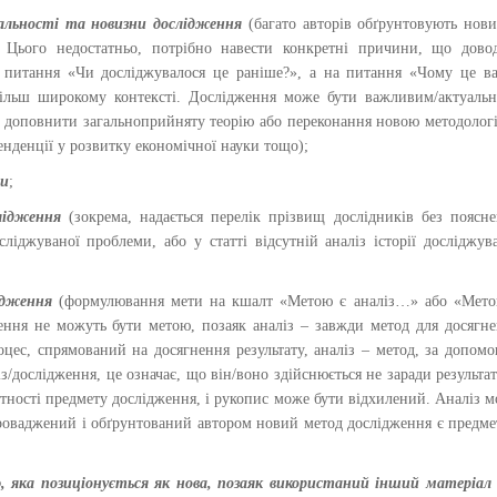
альності та новизни дослідження
(багато авторів обґрунтовують нов
 Цього недостатньо, потрібно навести конкретні причини, що довод
а питання «Чи досліджувалося це раніше?», а на питання «Чому це в
більш широкому контексті. Дослідження може бути важливим/актуаль
о доповнити загальноприйняту теорію або переконання новою методолог
енденції у розвитку економічної науки тощо);
ми
;
слідження
(зокрема, надається перелік прізвищ дослідників без поясн
іджуваної проблеми, або у статті відсутній аналіз історії досліджув
ідження
(формулювання мети на кшалт «Метою є аналіз…» або «Мето
ення не можуть бути метою, позаяк аналіз – завжди метод для досягн
оцес, спрямований на досягнення результату, аналіз – метод, за допом
з/дослідження, це означає, що він/воно здійснюється не заради результат
сутності предмету дослідження, і рукопис може бути відхилений. Аналіз 
проваджений і обґрунтований автором новий метод дослідження є предм
, яка позиціонується як нова, позаяк використаний інший матеріал