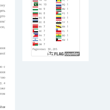
изну
ять
арто
ним/
ією,
ення
аної
ю є
ення
огою
у, а
може
етом
 для