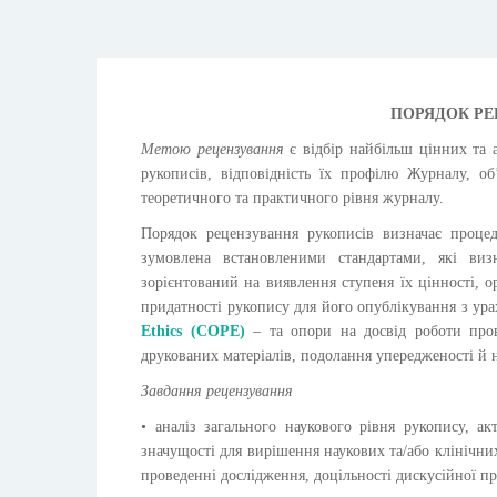
ПОРЯДОК РЕ
Метою рецензування
є відбір найбільш цінних та а
рукописів, відповідність їх профілю Журналу, о
теоретичного та практичного рівня журналу.
Порядок рецензування рукописів визначає проце
зумовлена встановленими стандартами, які визн
зорієнтований на виявлення ступеня їх цінності, о
придатності рукопису для його опублікування з ура
Ethics (COPE)
– та опори на досвід роботи пров
друкованих матеріалів, подолання упередженості й н
Завдання рецензування
• аналіз загального наукового рівня рукопису, а
значущості для вирішення наукових та/або клінічних
проведенні дослідження, доцільності дискусійної п