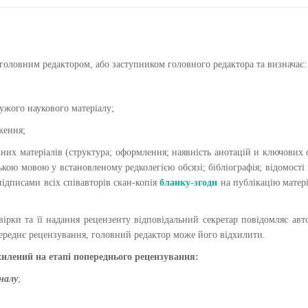
головним редактором, або заступником головного редактора та визначає:
чужого наукового матеріалу;
ження;
них матеріалів (структура; оформлення; наявність анотацій и ключових 
ькою мовою у встановленому редколегією обсязі; бібліографія; відомості
підписами всіх співавторів скан-копія
бланку-згоди
на публікацію матер
вірки та її надання рецензенту відповідальний секретар повідомляє авт
реднє рецензування, головний редактор може його відхилити.
хилений на етапі попереднього рецензування:
налу
;