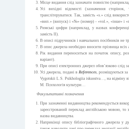
Місце видання слід зазначати повністю (наприклад,
Усі вихідні відомості (зазначення сторінок
транслітеруватися. Так, замість «s.» слід використ
«вип.» (випуск) і «№» (номер) - «vol.», «issue» і «
Римські цифри (наприклад, у назвах конференц
замість II).
В описі підручників і навчальних посібників не т
В опис джерела необхідно вносити прізвища всіх 
Рік видання переноситься на початок опису, ро
варіант).
При описі електронних джерел обов’язково слід за
Усі джерела, подані в
References
, розміщуються за
Vygotskii L.S. Psikhologiia iskusstva…, на відміну
М. Психологія культури…
Факультативні позначення
При зазначенні видавництва рекомендується викор
зареєстрований переклад англійською мовою, то з
назва видавництва.
Наприкінці опису бібліографічного джерела у ду
також наводити дані про переклад анотації англійсь