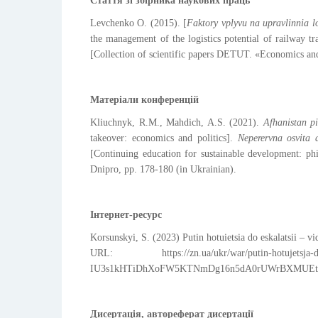
Стаття зі збірника наукових праць
Levchenko O. (2015). [
Faktory vplyvu na upravlinnia l
the management of the logistics potential of railway tr
[Collection of scientific papers DETUT. «Economics an
Матеріали конференцій
Kliuchnyk, R.M., Mahdich, A.S. (2021).
Afhanistan pi
takeover: economics and politics].
Neperervna osvita d
[Continuing education for sustainable development: phi
Dnipro, pp. 178-180 (in Ukrainian).
Інтернет-ресурс
Korsunskyi, S. (2023) Putin hotuietsia do eskalatsii – vi
URL:
https://zn
.ua/ukr/war/putin-hotujetsj
IU3s1kHTiDhXoFW5KTNmDg16n5dA0rUWrBXMUEto (Acc
Дисертація, автореферат дисертації