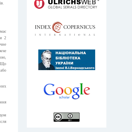
ів.
має
и 2
чне
ижче
вою,
 Що
 або
дних
ання
адом
ісля