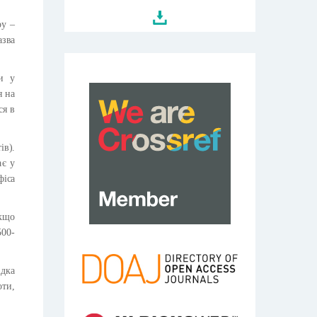
ру –
азва
и у
я на
ся в
ів).
ає у
фіса
якщо
500-
ідка
оти,