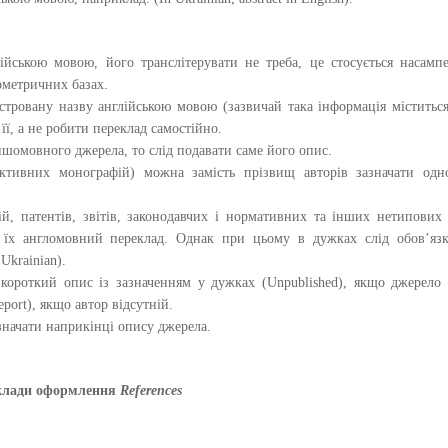
ійською мовою, його транслітерувати не треба, це стосується насамп
ометричних базах.
тровану назву англійською мовою (зазвичай така інформація міститьс
її, а не робити переклад самостійно.
шомовного джерела, то слід подавати саме його опис.
ективних монографій) можна замість прізвищ авторів зазначати одн
ій, патентів, звітів, законодавчих і нормативних та інших нетипових
 їх англомовний переклад. Однак при цьому в дужках слід обов’язк
Ukrainian).
короткий опис із зазначенням у дужках (Unpublished), якщо джерело
eport), якщо автор відсутній.
азначати наприкінці опису джерела.
лади оформлення
References