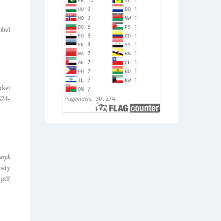
obel
rket
524-
snyk
sity
.pdf