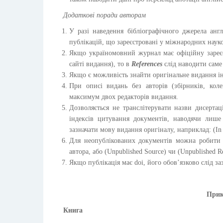
Додаткові поради авторам
У разі наведення бібліографічного джерела англ
публікацій, що зареєстровані у міжнародних наук
Якщо україномовний журнал має офіційну зареєс
сайті видання), то в
References
слід наводити саме 
Якщо є можливість знайти оригінальне видання ін
При описі видань без авторів (збірників, кол
максимум двох редакторів видання.
Дозволяється не транслітерувати назви дисертац
індексів цитування документів, наводячи лише
зазначати мову видання оригіналу, наприклад: (In 
Для неопублікованих документів можна робити 
автора, або (Unpublished Source) чи (Unpublished R
Якщо публікація має doi, його обов’язково слід з
Прик
Книга