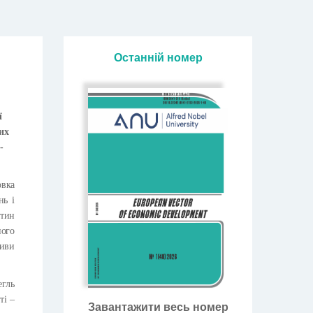
Останній номер
ї
их
-
овка
нь і
стин
ного
тиви
егль
ті –
Завантажити весь номер