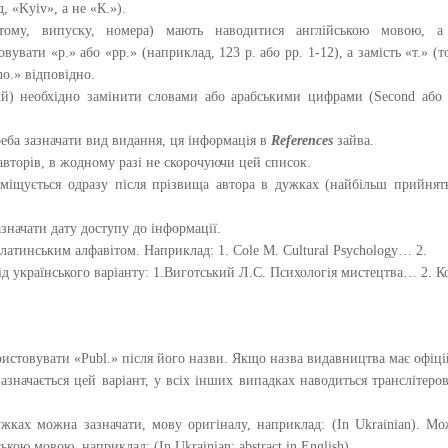
 «Kyiv», а не «К.»).
, тому, випуску, номера) мають наводитися англійською мовою, а
овувати «p.» або «pp.» (наприклад, 123 p. або рр. 1-12), а замість «т.» (т
no.» відповідно.
ій) необхідно замінити словами або арабськими цифрами (Second або
реба зазначати вид видання, ця інформація в
References
зайва.
авторів, в жодному разі не скорочуючи цей список.
зміщується одразу після прізвища автора в дужках (найбільш прийня
значати дату доступу до інформації.
 латинським алфавітом. Наприклад: 1. Cole M. Cultural Psychology… 2.
 від українського варіанту: 1.Виготський Л.С. Психологія мистецтва… 2. К
истовувати «Publ.» після його назви. Якщо назва видавництва має офіц
азначається цей варіант, у всіх інших випадках наводиться транслітеро
жках можна зазначати, мову оригіналу, наприклад: (In Ukrainian). М
кою мовою, наприклад: (In Ukrainian; abstract in English).