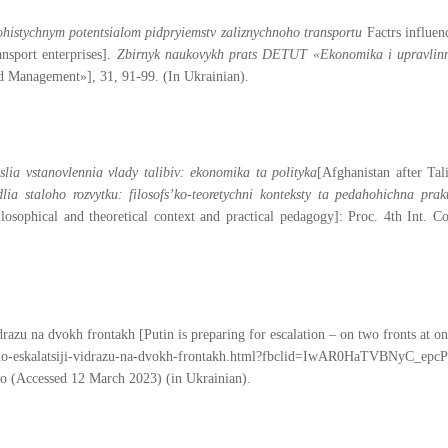
ohistychnym potentsialom pidpryiemstv zaliznychnoho transportu
Factrs influen
ansport enterprises].
Zbirnyk naukovykh prats DETUT «Ekonomika i upravlin
d Management»], 31, 91-99. (In Ukrainian).
slia vstanovlennia vlady talibiv: ekonomika ta polityka
[Afghanistan after Tal
lia staloho rozvytku: filosofs’ko-teoretychni konteksty ta pedahohichna prak
losophical and theoretical context and practical pedagogy]: Proc. 4th Int. Co
drazu na dvokh frontakh [Putin is preparing for escalation – on two fronts at on
a-do-eskalatsiji-vidrazu-na-dvokh-frontakh.html?fbclid=IwAR0HaTVBNyC_epc
essed 12 March 2023) (in Ukrainian).