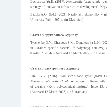
Bocharova, Yu.H. (2017).
Kontseptsiia formuvannia ta st
strategy of innovation infrastructure development]. Kry
Zadoia A.O. (Ed.)
(2021) Natsionalni ekonomiky v gl
University Publ., 297 p. (in Ukrainian)
.
Стаття з друкованого журналу
Tyschenko O.V., Chernous S.M., Dunaievs’ka L.H. (20
in ukraine: specific aspects]. Yurydychnyj naukovy
0374/2021-10/60 (Accessed 12 March 2022) (in Ukraini
Стаття з електронного журналу
Pihul’ V.V. (2016).
Stan suchasnoho rynku pratsi Uk
Natsional’noho tekhnichnoho universytetu Ukrainy «Kyivs
of ukraine «Kyiv polytechnical institute]. Issue 13
(Accessed 12 March 2023) (in Ukrainian).