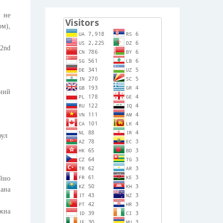
 не
ом),
 2nd
тний
оул
ійно
вана
ожна