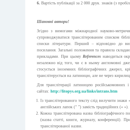
6.
Вартість публікації за 2 000 друк. знаків (з пробі
Шановні автори!
Згідно з вимогами міжнародної науково-метрич
супроводжуватися транслітерованим списком бібл
списки літератури. Перший – відповідно до ви
посилання. Загальні положення та правила склада
прикладами. При цьому
References
наводиться окр
незалежно від того, чи є в ньому англомовні дже
стосується іноземних бібліографічних джерел, к
транслітерується на латиницю, але не через кирили
Для транслітерації латиницею російськомовних 
сайтах:
http://litopys.org.ua/links/intrans.htm
Із транслітерованого тексту слід вилучити знаки 
англійських лапок (“ ”) замість традиційних (« »).
Кожна транслітерована назва бібліографічного 
(назва статті, книги, журналу, конференції). П
транслітерованої назви.