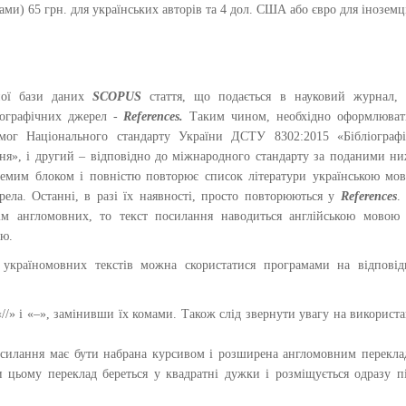
лами) 65 грн. для українських авторів та 4 дол. США або євро для іноземц
ної бази даних
SCOPUS
стаття, що подається в науковий журнал, 
іографічних джерел -
References.
Таким чином, необхідно оформлюват
мог Національного стандарту України ДСТУ 8302:2015 «Бібліографі
ння», і другий – відповідно до міжнародного стандарту за поданими н
емим блоком і повністю повторює список літератури українською мо
рела. Останні, в разі їх наявності, просто повторюються у
References
.
рім англомовних, то текст посилання наводиться англійською мовою
цю.
і україномовних текстів можна скористатися програмами на відпові
«//» і «–», замінивши їх комами. Також слід звернути увагу на використ
посилання має бути набрана курсивом і розширена англомовним перекл
ри цьому переклад береться у квадратні дужки і розміщується одразу п