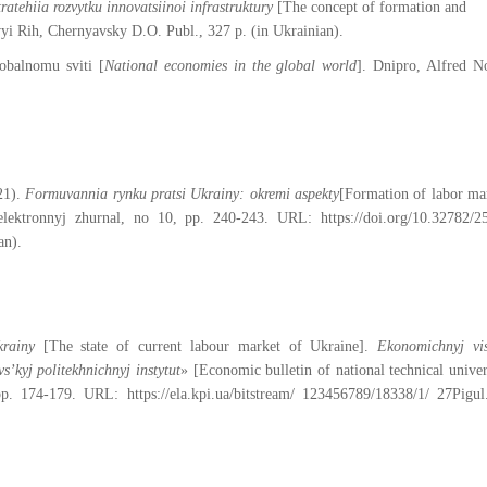
ratehiia rozvytku innovatsiinoi infrastruktury
[The concept of formation and
vyi Rih, Chernyavsky D.O. Publ., 327 p. (in Ukrainian).
obalnomu sviti [
National economies in the global world
]. Dnipro, Alfred N
21).
Formuvannia rynku pratsi Ukrainy: okremi aspekty
[Formation of labor ma
j elektronnyj zhurnal, no 10, pp. 240-243. URL:
https://doi
.org/10.32782/2
an).
rainy
[The state of current labour market of Ukraine].
Ekonomichnyj vi
’kyj politekhnichnyj instytut
» [Economic bulletin of national technical univer
, pp. 174-179. URL:
https://ela
.kpi.ua/bitstream/ 123456789/18338/1/ 27Pigul