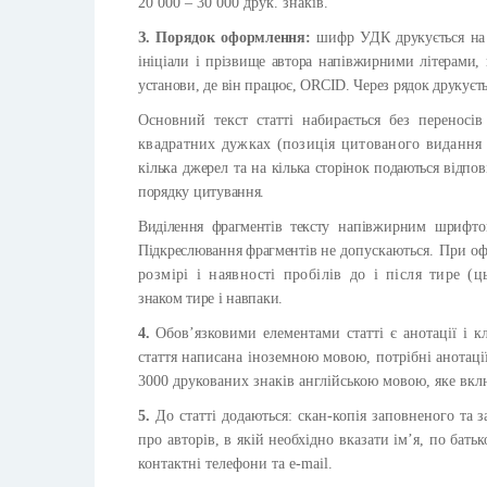
20 000 – 30 000 друк. знаків.
З. Порядок оформлення:
шифр УДК друкується на 
ініціали і прізвище автора напівжирними літерами, 
установи, де він працює, ORCID. Через рядок друкуєт
Основний текст статті набирається без переносі
квадратних дужках (позиція цитованого видання
кілька джерел та на
кілька сторінок подаються відповідн
порядку цитування.
Виділення фрагментів тексту
напівжирним шрифтом
Підкреслювання фрагментів не
допускаються. При офо
розмірі і наявності пробілів до і після тире 
знаком тире і навпаки.
4.
Обов’язковими елементами статті є анотації і 
стаття написана іноземною мовою, потрібні анотації
3000 друкованих знаків англійською мовою, яке вклю
5.
До статті додаються: скан-копія заповненого та
про авторів, в якій необхідно вказати ім’я, по батьк
контактні телефони та e-mail.