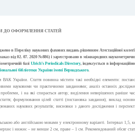
И ДО ОФОРМЛЕННЯ СТАТЕЙ
рджено в Переліку наукових фахових видань рішенням Атестаційної колегі
(наказ від 02. 07. 2020 №886) і зареєстровано в міжнародних наукометричн
ліометричній базі
Ulrich’s Periodicals Directory
, індексується в інформаційно
іональної бібліотеки України імені Вернадського
.
ам ВАК України. Стаття повинна містити такі необхідні елементи: постан
жливими науковими чи практичними завданнями; аналіз останніх дослідже
 проблеми, і на які спирається автор; виділення
невирішених раніше ча
стаття;
формулювання цілей статті (постановка завдання); виклад основ
иманих наукових результатів; висновки з даного дослідження і
перспек
ьською або англійською мовами у електронному варіанті
.
Інтервал 1,5, к
верхнє і нижнє – не менше 2 см, праве – 1 см. Рекомендований обсяг стат