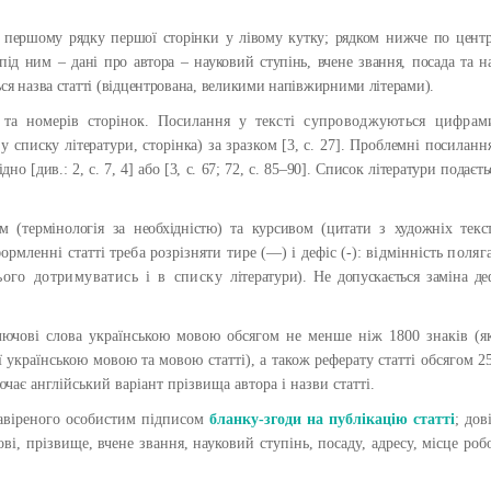
першому рядку першої сторінки у лівому кутку; рядком нижче по цент
під ним – дані про автора – науковий ступінь, вчене звання, посада та н
ься назва статті (відцентрована, великими напівжирними літерами)
.
в та номерів сторінок. Посилання у
тексті супроводжуються цифрам
 у
списку літератури, сторінка) за зразком [3, с. 27]. Проблемні посиланн
о [див.: 2, с. 7, 4] або [3, с. 67; 72, с. 85
–
90]. Список літератури подаєть
 (термінологія за
необхідністю) та курсивом (цитати з художніх текст
рмленні статті треба розрізняти тире (—) і дефіс (-): відмінність
поляг
(цього дотримуватись і в списку
літератури). Не допускається заміна де
ключові слова українською мовою обсягом не менше ніж 1800 знаків (
 українською мовою та мовою статті), а також реферату статті обсягом 2
чає англійський варіант прізвища автора і назви статті.
 завіреного особистим підписом
бланку-згоди на публікацію статті
; дов
ові, прізвище, вчене звання, науковий ступінь, посаду, адресу, місце роб