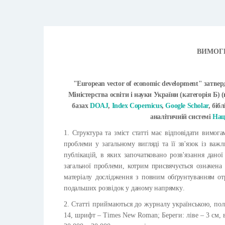
ВИМОГ
"European vector of economic development" затве
Міністерства освіти і науки України (категорія Б) 
базах
DOAJ
,
Index Copernicus
,
Google Scholar
, біб
аналітичній системі
Нац
1. Структура та зміст статті має відповідати вимог
проблеми у загальному вигляді та її зв'язок із ва
публікацій,
в яких започатковано розв'язання даної
загальної проблеми, котрим присвячується означена 
матеріалу дослідження
з повним обґрунтуванням отр
подальших розвідок у даному напрямку
.
2. Статті приймаються до журналу українською, пол
14, шрифт – Times New Roman; Береги: ліве – 3 см, 