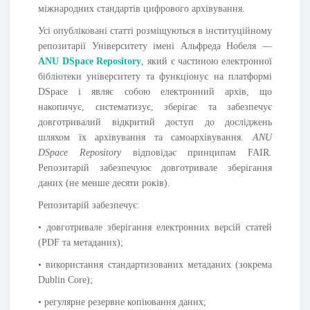
міжнародних стандартів цифрового архівування.
Усі опубліковані статті розміщуються в інституційному
репозитарії Університету імені Альфреда Нобеля —
ANU DSpace Repository
, який є частиною електронної
бібліотеки університету та функціонує на платформі
DSpace і являє собою електронний архів, що
накопичує, систематизує, зберігає та забезпечує
довготривалий відкритий доступ до досліджень
шляхом їх архівування та самоархівування.
ANU
DSpace Repository
відповідає принципам FAIR.
Репозитарій забезпечуює довготривале зберігання
даних (не менше десяти років).
Репозитарій забезпечує:
• довготривале зберігання електронних версій статей
(PDF та метаданих);
• використання стандартизованих метаданих (зокрема
Dublin Core);
• регулярне резервне копіювання даних;