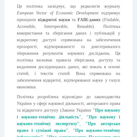
Ця політика засвідчує, що редколегія журналу
European Vector of Economic Development
підтримує
принципи
відкритої науки
та
FAIR-даних
(Findable,
Accessible, Interoperable, Reusable). Політика
використання та зберігання даних і публікацій у
відкритому доступі спрямована на забезпечення
прозорості, відтворюваності та довготривалого
збереження результатів наукових досліджень. Ця
політика визначає правила зберігання, доступу та
видалення дослідницьких даних, які лежать в основі
статей, і текстів статей. Вона спрямована на
забезпечення відкритої, відтворюваної науки у галузі
економіки.
Політика розроблена відповідно до законодавства
України у сфері наукової діяльності, авторського права
та відкритого доступу (Закони України
"Про наукову
і науково-технічну діяльність"
,
"Про наукову і
науково-технічну експертизу"
,
"Про авторське
право і суміжні права"
,
"Про науково-технічну