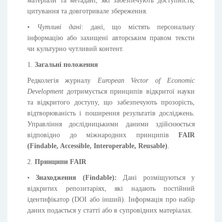
матеріали та метадані, які забезпечують доступність,
цитування та довготривале збереження.
•
Чутливі дані
: дані, що містять персональну
інформацію або захищені авторським правом тексти
чи культурно чутливий контент.
1.
Загальні положення
Редколегія журналу
European Vector of Economic
Development
дотримується принципів відкритої науки
та відкритого доступу, що забезпечують прозорість,
відтворюваність і поширення результатів досліджень.
Управління дослідницькими даними здійснюється
відповідно до міжнародних принципів
FAIR
(Findable, Accessible, Interoperable, Reusable)
.
2.
Принципи FAIR
•
Знаходження (Findable):
Дані розміщуються у
відкритих репозитаріях, які надають постійний
ідентифікатор (DOI або інший). Інформація про набір
даних подається у статті або в супровідних матеріалах.