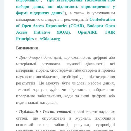
інформацію"
,
"Про затвердження Положення про
набори даних, які підлягають оприлюдненню у
формі відкритих даних"
), а також із урахуванням
міжнародних стандартів і рекомендацій
Confederation
of Open Access Repositories (COAR)
,
Budapest Open
Access Initiative (BOAI)
,
OpenAIRE
,
FAIR
Principles
та
re3data.org
.
Визначення
•
Дослідницькі дані
: дані, що охоплюють цифрові або
матеріальні результати наукової діяльності, всі
матеріали, зібрані, спостережені або створені в процесі
наукового дослідження, необхідні для підтвердження
результатів. Це можуть бути числові набори даних,
текстові корпуси, аудіо- чи відеозаписи, зображення,
програмне забезпечення, коди та інші цифрові або
недигітальні матеріали.
•
Публікації / Тексти статей
:
повні тексти наукових
статей, що опубліковані в журналі, включаючи
основний текст, таблиці, рисунки, супровідні