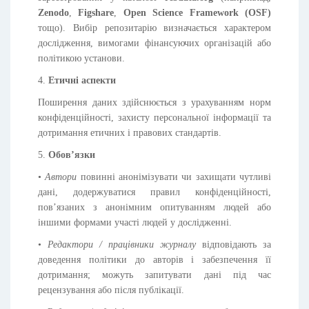
Zenodo
,
Figshare
,
Open Science Framework (OSF)
тощо). Вибір репозитарію визначається характером
дослідження, вимогами фінансуючих організацій або
політикою установи.
4.
Етичні аспекти
Поширення даних здійснюється з урахуванням норм
конфіденційності, захисту персональної інформації та
дотримання етичних і правових стандартів.
5.
Обов’язки
•
Автори
повинні анонімізувати чи захищати чутливі
дані, додержуватися правил конфіденційності,
пов’язаних з анонімним опитуванням людей або
іншими формами участі людей у дослідженні.
•
Редактори / працівники журналу
відповідають за
доведення політики до авторів і забезпечення її
дотримання; можуть запитувати дані під час
рецензування або після публікації.