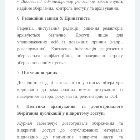
•
Видавець / адміністратор репозитор
забезпечують
надійне зберігання, контроль доступу та архівування.
6.
Редакційні записи & Приватність
Рецензії, листування редакції, рішення редакторів
архівуються безпечно. Доступ лише для
уповноважених осіб із поважних причин (напр.,
розслідування). Контактна інформація рецензентів
зберігається конфіденційно; по завершенні строку
зберігання анонімізується.
7.
Цитування даних
Дослідницькі дані зазначаються у списку літератури
відповідно до міжнародних вимог цитування, із
наведенням автора, року, назви, репозитарію та DOI.
8.
Політика архівування та довготривалого
зберігання публікацій у відкритому доступі
Журнал забезпечує довготривале збереження та
відкритий доступ до опублікованих матеріалів
відповідно до принципів відкритої науки та