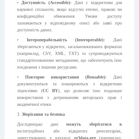
•
Доступність (Accessible):
Дані є відкритими для
наукової спільноти, якщо відсутні етичні, правові чи
конфіденційні обмеження. Умови доступу
зазначаються у відповідному описі або заяві про
доступність даних.
•
Інтероперабельність (Interoperable):
Дані
зберігаються у відкритих, загальновживаних форматах
(наприклад, CSV, XML, TXT) та супроводжуються
стандартизованими метаданими, що забезпечують їхнє
поєднання з іншими ресурсами.
•
Повторне використання (Reusable):
Дані
документуються та поширюються з відкритими
ліцензіями (
CC BY
), що дозволяє їхнє подальше
використання з дотриманням авторських прав і
академічної етики.
3.
Зберігання та безпека
Дослідницькі дані
можуть зберігатися
в
інституційних або відкритих репозитаріях,
зареєстрованих у каталозі
re3data.org
(наприклад,