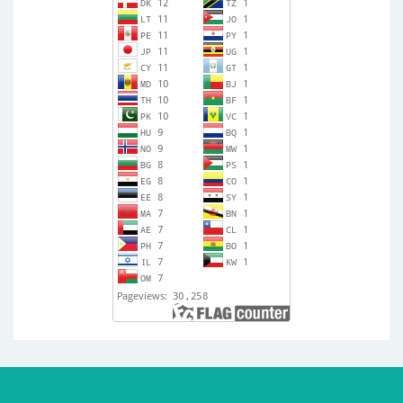
Унверситет імені Альфреда Нобеля
Designed by